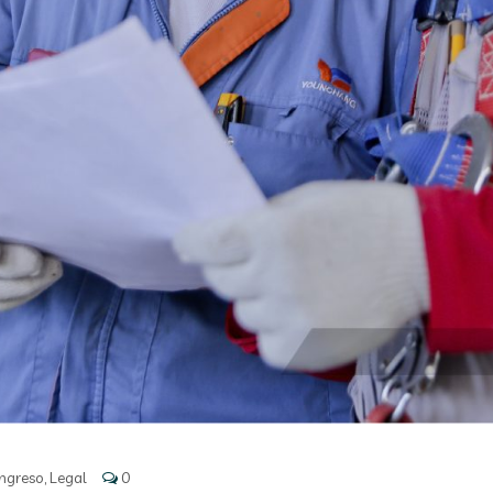
ngreso
,
Legal
0