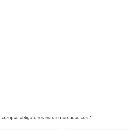
ACERCA DE
SERVICIOS
EQUIPO
PRO-B
s campos obligatorios están marcados con
*